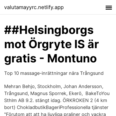
valutamayyrc.netlify.app
##Helsingborgs
mot Örgryte IS är
gratis - Montuno
Top 10 massage-inrättningar nära Trångsund
Mehran Behjo, Stockholm, Johan Andersson,
Trångsund, Magnus Sporrek, Ekerö, BakeToYou
Sthlm AB 9.2. stängt idag. ÖRKROKEN 2 (4 km
bort) ChokladbutikBageriProfessionella tjänster
"Förutom att att ha ljuvliga praliner och vackra