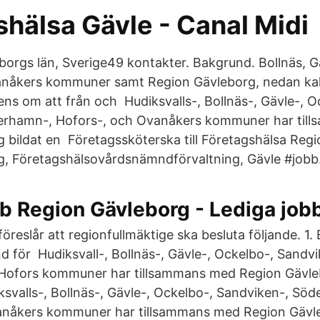
hälsa Gävle - Canal Midi
borgs län, Sverige49 kontakter. Bakgrund. Bollnäs, Gä
nåkers kommuner samt Region Gävleborg, nedan kal
ns om att från och Hudiksvalls-, Bollnäs-, Gävle-, O
erhamn-, Hofors-, och Ovanåkers kommuner har til
 bildat en Företagssköterska till Företagshälsa Reg
g, Företagshälsovårdsnämndförvaltning, Gävle #jobb
b Region Gävleborg - Lediga jobb
öreslår att regionfullmäktige ska besluta följande. 1.
ör Hudiksvall-, Bollnäs-, Gävle-, Ockelbo-, Sandvi
ofors kommuner har tillsammans med Region Gävleb
alls-, Bollnäs-, Gävle-, Ockelbo-, Sandviken-, Sö
anåkers kommuner har tillsammans med Region Gävle