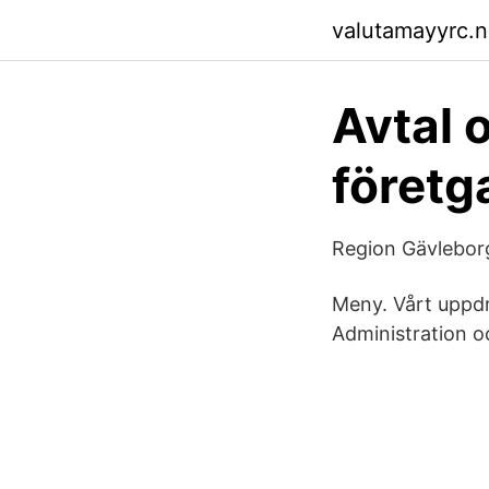
valutamayyrc.ne
Avtal
föret
Region Gävlebor
Meny. Vårt uppdr
Administration o