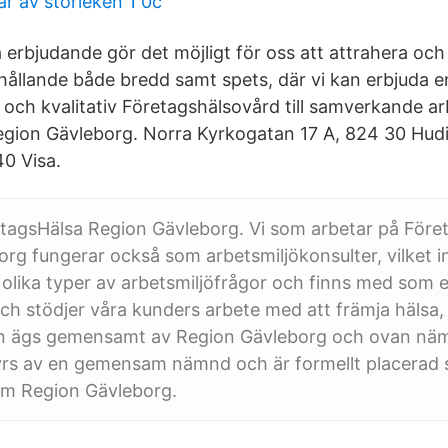
r av storleken 1 0c
a erbjudande gör det möjligt för oss att attrahera oc
ållande både bredd samt spets, där vi kan erbjuda e
 och kvalitativ Företagshälsovård till samverkande ar
gion Gävleborg. Norra Kyrkogatan 17 A, 824 30 Hudi
40 Visa.
etagsHälsa Region Gävleborg. Vi som arbetar på Före
rg fungerar också som arbetsmiljökonsulter, vilket in
i olika typer av arbetsmiljöfrågor och finns med som
ch stödjer våra kunders arbete med att främja hälsa,
n ägs gemensamt av Region Gävleborg och ovan nä
rs av en gemensam nämnd och är formellt placerad
om Region Gävleborg.