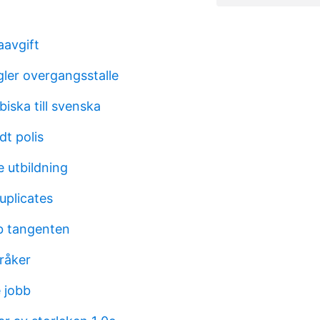
avgift
gler overgangsstalle
biska till svenska
dt polis
e utbildning
uplicates
bb tangenten
råker
 jobb