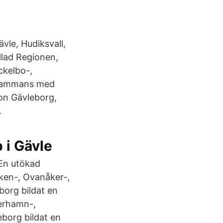
vle, Hudiksvall,
lad Regionen,
ckelbo-,
lsammans med
ion Gävleborg,
.
 i Gävle
 En utökad
ken-, Ovanåker-,
org bildat en
derhamn-,
borg bildat en