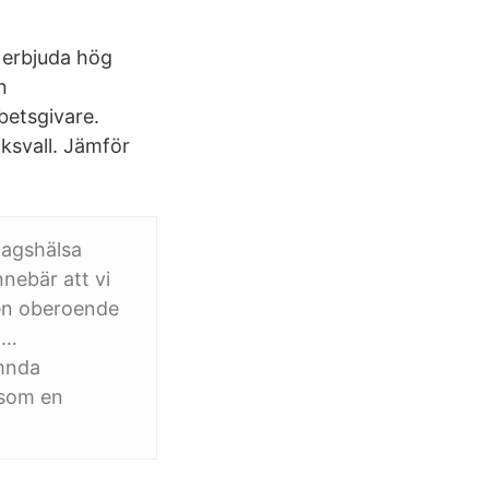
h erbjuda hög
n
betsgivare.
ksvall. Jämför
tagshälsa
nebär att vi
 en oberoende
 …
mnda
 som en