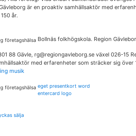
Gävleborg är en proaktiv samhällsaktör med erfaren
 150 år.
Bollnäs folkhögskola. Region Gävlebor
801 88 Gävle, rg@regiongavleborg.se växel 026-15 R
amhällsaktör med erfarenheter som sträcker sig över 
ing musik
eget presentkort word
entercard logo
yckas sälja