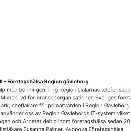
l - Företagshälsa Region gävleborg
älp med bokningen, ring Region Dalarnas telefonsup
 Munck, vd för branschorganisationen Sveriges föret
k, chefläkare för primärvården i Region Gävleborg
använder oss av Region Gävleborgs IT-system vilket 
ngen och Arbetat deltid inom företagshälsa sedan 20
listläkare Susanna Palmer, Avonova Företagshälsa