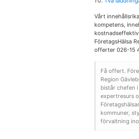
Två laddninga
Vårt innehållsrik
kompetens, inneh
kostnadseffektiv
FöretagsHälsa Re
offerter 026-15 
Få offert. För
Region Gävlebo
bistår chefen 
expertresurs o
Företagshälsa
kommuner, sty
förvaltning in