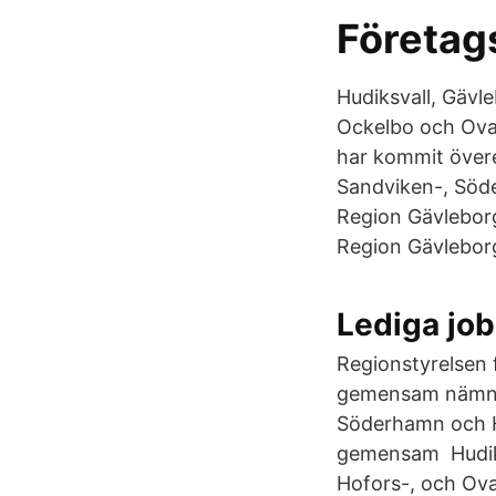
Företags
Hudiksvall, Gävle
Ockelbo och Ova
har kommit övere
Sandviken-, Söd
Region Gävleborg
Region Gävlebor
Lediga job
Regionstyrelsen f
gemensam nämnd f
Söderhamn och H
gemensam Hudiksv
Hofors-, och Ov