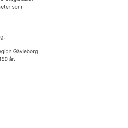
heter som
g.
egion Gävleborg
150 år.