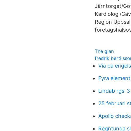
Järntorget/Gö
Kardiologi/Gä
Region Uppsal
företagshälso
The gian
fredrik bertilsso
Via pa engel
Fyra element
Lindab rgs-3
25 februari s
Apollo check
Regntunga sk