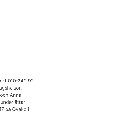
port 010-249 92
agshälsor.
 och Anna
underlättar
17 på Ovako i