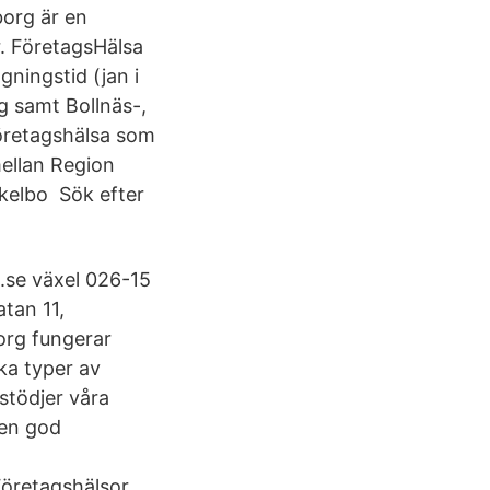
borg är en
r. FöretagsHälsa
ningstid (jan i
 samt Bollnäs-,
öretagshälsa som
ellan Region
kelbo Sök efter
.se växel 026-15
tan 11,
org fungerar
ika typer av
stödjer våra
 en god
 Företagshälsor