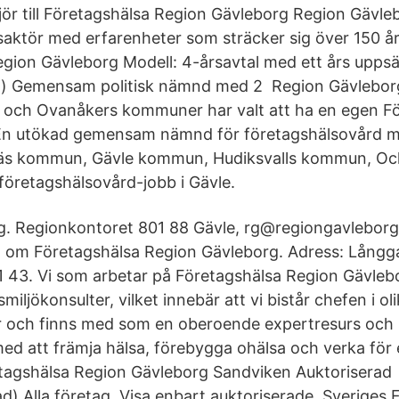
jör till Företagshälsa Region Gävleborg Region Gävle
saktör med erfarenheter som sträcker sig över 150 å
gion Gävleborg Modell: 4-årsavtal med ett års uppsäg
) Gemensam politisk nämnd med 2 Region Gävleborg
- och Ovanåkers kommuner har valt att ha en egen F
En utökad gemensam nämnd för företagshälsovård m
näs kommun, Gävle kommun, Hudiksvalls kommun, Oc
 företagshälsovård-jobb i Gävle.
g. Regionkontoret 801 88 Gävle, rg@regiongavleborg
n om Företagshälsa Region Gävleborg. Adress: Långga
 43. Vi som arbetar på Företagshälsa Region Gävleb
iljökonsulter, vilket innebär att vi bistår chefen i ol
r och finns med som en oberoende expertresurs och 
ed att främja hälsa, förebygga ohälsa och verka för
etagshälsa Region Gävleborg Sandviken Auktoriserad
ad) Alla företag. Visa enbart auktoriserade. Sveriges