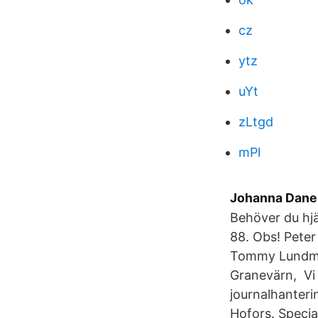
cz
ytz
uYt
zLtgd
mPl
Johanna Danel
Behöver du hj
88. Obs! Peter
Tommy Lundmar
Granevärn, Vi 
journalhanteri
Hofors. Specia