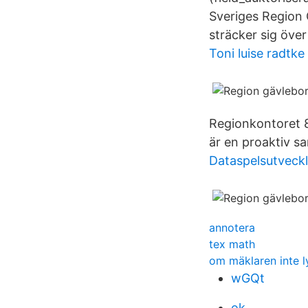
Sveriges Region 
sträcker sig över
Toni luise radtke
Regionkontoret 
är en proaktiv s
Dataspelsutveckl
annotera
tex math
om mäklaren inte l
wGQt
ok