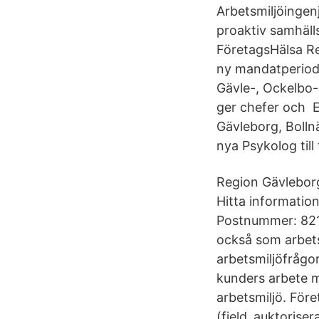
Arbetsmiljöingen
proaktiv samhäll
FöretagsHälsa Re
ny mandatperiod
Gävle-, Ockelbo
ger chefer och 
Gävleborg, Boll
nya Psykolog till
Region Gävlebor
Hitta informatio
Postnummer: 821
också som arbetsm
arbetsmiljöfrågo
kunders arbete m
arbetsmiljö. För
(field_auktoriser