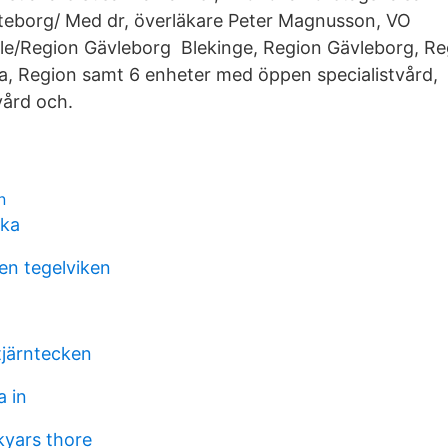
teborg/ Med dr, överläkare Peter Magnusson, VO
vle/Region Gävleborg Blekinge, Region Gävleborg, R
a, Region samt 6 enheter med öppen specialistvård,
vård och.
n
ska
en tegelviken
tjärntecken
a in
yars thore